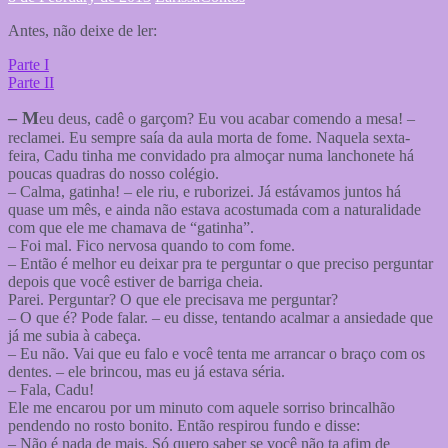
Antes, não deixe de ler:
Parte I
Parte II
– M
eu deus, cadê o garçom? Eu vou acabar comendo a mesa! –
reclamei. Eu sempre saía da aula morta de fome. Naquela sexta-
feira, Cadu tinha me convidado pra almoçar numa lanchonete há
poucas quadras do nosso colégio.
– Calma, gatinha! – ele riu, e ruborizei. Já estávamos juntos há
quase um mês, e ainda não estava acostumada com a naturalidade
com que ele me chamava de “gatinha”.
– Foi mal. Fico nervosa quando to com fome.
– Então é melhor eu deixar pra te perguntar o que preciso perguntar
depois que você estiver de barriga cheia.
Parei. Perguntar? O que ele precisava me perguntar?
– O que é? Pode falar. – eu disse, tentando acalmar a ansiedade que
já me subia à cabeça.
– Eu não. Vai que eu falo e você tenta me arrancar o braço com os
dentes. – ele brincou, mas eu já estava séria.
– Fala, Cadu!
Ele me encarou por um minuto com aquele sorriso brincalhão
pendendo no rosto bonito. Então respirou fundo e disse:
– Não é nada de mais. Só quero saber se você não ta afim de