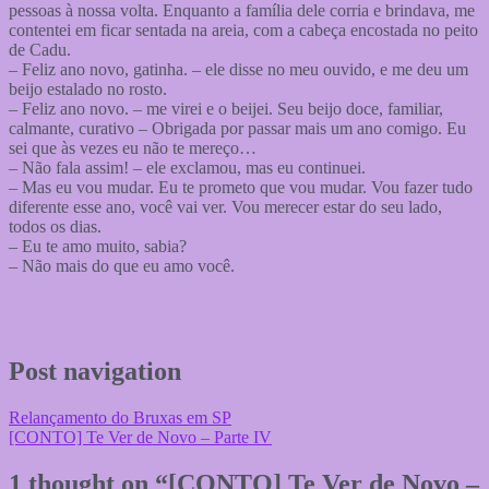
pessoas à nossa volta. Enquanto a família dele corria e brindava, me
contentei em ficar sentada na areia, com a cabeça encostada no peito
de Cadu.
– Feliz ano novo, gatinha. – ele disse no meu ouvido, e me deu um
beijo estalado no rosto.
– Feliz ano novo. – me virei e o beijei. Seu beijo doce, familiar,
calmante, curativo – Obrigada por passar mais um ano comigo. Eu
sei que às vezes eu não te mereço…
– Não fala assim! – ele exclamou, mas eu continuei.
– Mas eu vou mudar. Eu te prometo que vou mudar. Vou fazer tudo
diferente esse ano, você vai ver. Vou merecer estar do seu lado,
todos os dias.
– Eu te amo muito, sabia?
– Não mais do que eu amo você.
Post navigation
Relançamento do Bruxas em SP
[CONTO] Te Ver de Novo – Parte IV
1 thought on “
[CONTO] Te Ver de Novo –