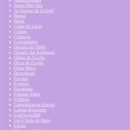
Aleatoriedades
Amor Plus Size
As Bruxas de Oxford
Bienal
Blogs
Clube do Livro
Contos
Crônicas
Curiosidades
Desafio da TBRJ
Desafio das Releituras
Diário de Escrita
Dicas de Escrita
Dona Moça
Downloads
Escolas
Eventos
Faculdade
Falando Sobre
Folklore
Laboratório de Escrita
Larissa Responde
LeiaNovosBR
Ler é Tudo de Bom
Livros