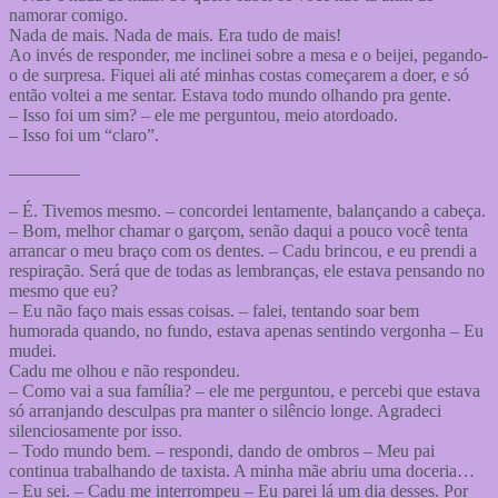
namorar comigo.
Nada de mais. Nada de mais. Era tudo de mais!
Ao invés de responder, me inclinei sobre a mesa e o beijei, pegando-
o de surpresa. Fiquei ali até minhas costas começarem a doer, e só
então voltei a me sentar. Estava todo mundo olhando pra gente.
– Isso foi um sim? – ele me perguntou, meio atordoado.
– Isso foi um “claro”.
————
– É. Tivemos mesmo. – concordei lentamente, balançando a cabeça.
– Bom, melhor chamar o garçom, senão daqui a pouco você tenta
arrancar o meu braço com os dentes. – Cadu brincou, e eu prendi a
respiração. Será que de todas as lembranças, ele estava pensando no
mesmo que eu?
– Eu não faço mais essas coisas. – falei, tentando soar bem
humorada quando, no fundo, estava apenas sentindo vergonha – Eu
mudei.
Cadu me olhou e não respondeu.
– Como vai a sua família? – ele me perguntou, e percebi que estava
só arranjando desculpas pra manter o silêncio longe. Agradeci
silenciosamente por isso.
– Todo mundo bem. – respondi, dando de ombros – Meu pai
continua trabalhando de taxista. A minha mãe abriu uma doceria…
– Eu sei. – Cadu me interrompeu – Eu parei lá um dia desses. Por