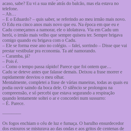
acaso, sabe? Eu vi a sua mãe atrás do balcão, mas ela estava no
telefone.
– Ah…
– E o Eduardo? – quis saber, se referindo ao meu irmão mais novo.
O Edu era cinco anos mais novo que eu. Na época em que eu e
Cadu começamos a namorar, ele o idolatrava. Via em Cadu um
herói, o irmão mais velho que sempre quisera ter. Sempre brigava
comigo quando eu brigava com o Cadu.
– Ele se forma esse ano no colégio. – falei, sorrindo – Disse que vai
prestar vestibular pra economia. Ta até namorando.
– Caramba, já?
– Pois é.
– Como o tempo passa rápido! Parece que foi ontem que…
Cadu se deteve antes que falasse demais. Deixou a frase morrer e
rapidamente desviou o meu olhar.
Mentalmente, completei a frase de várias maneiras, todas as quais eu
podia ouvir saindo da boca dele. O silêncio se prolongou na
compreensão, e só percebi que estava segurando a respiração
quando lentamente soltei o ar e concordei num sussurro:
– É. Parece.
————
Os fogos enchiam o céu de luz e fumaça. O barulho ensurdecedor
dos estouros se misturava ao das ondas e aos gritos de centenas de