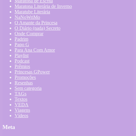
Maratona de Escrita
Maratona Literária de Inverno
Maratube Literária
NaNoWriMo
O Amante da Princesa
O Diário (nada) Secreto
Onde Comprar
Padrim
Papo G
Para Ana Com Amor
Playlist
Podcast
Prêmios
Princesas GPower
Promoções
Resenhas
Sem categoria
TAGs
Textos
VEDA
Viagens
Vídeos
Meta