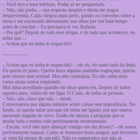
– Você tem o meu telefone. Podia só ter perguntado.
– Não, não podia. – sua resposta simples e direta me pegou
desprevenida. Cadu chegou mais perto, pondo os cotovelos sobre a
mesa e me encarando diretamente nos olhos por um bom tempo
antes de concluir – Eu precisava te ver, Rafaela.
– Por quê? Depois de todo esse tempo, e de tudo que aconteceu, eu
achei que…
– Achou que eu tinha te esquecido?
—————
– Achou que eu tinha te esquecido? – ele riu, do outro lado da linha.
Eu queria rir junto. Queria fazer alguma piadinha engraçada, queria
pelo menos soar normal. Mas não conseguia. Eu não sabia nem
como ainda estava respirando.
Mal tinha acreditado quando ele disse quem era. Depois de todos
aqueles anos, vinha ele me ligar. O Cadu, de todas as pessoas.
– Não, não, claro que não. – menti.
Conversamos por alguns minutos sobre coisas sem importância. No
fundo, só queria saber por que ele tinha me ligado, por que estava
mexendo naquilo de novo. Então ele lançou a pergunta que ia
mudar toda a minha vida perfeitamente reestruturada:
– Escuta, você não quer almoçar comigo um dia desses? – ele soava
perfeitamente natural. Como se fossemos bons amigos, que tivessem
se visto há menos de um mês. Não ex-namorados que não se