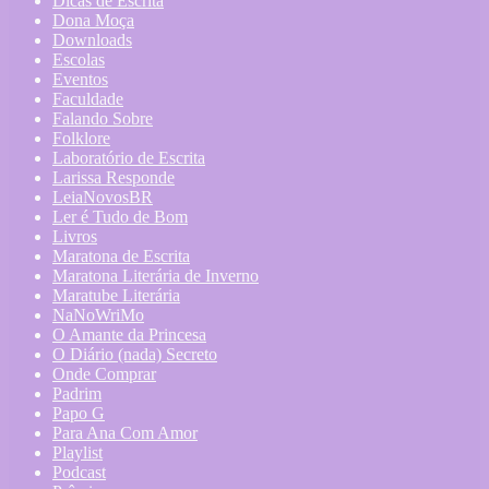
Dicas de Escrita
Dona Moça
Downloads
Escolas
Eventos
Faculdade
Falando Sobre
Folklore
Laboratório de Escrita
Larissa Responde
LeiaNovosBR
Ler é Tudo de Bom
Livros
Maratona de Escrita
Maratona Literária de Inverno
Maratube Literária
NaNoWriMo
O Amante da Princesa
O Diário (nada) Secreto
Onde Comprar
Padrim
Papo G
Para Ana Com Amor
Playlist
Podcast