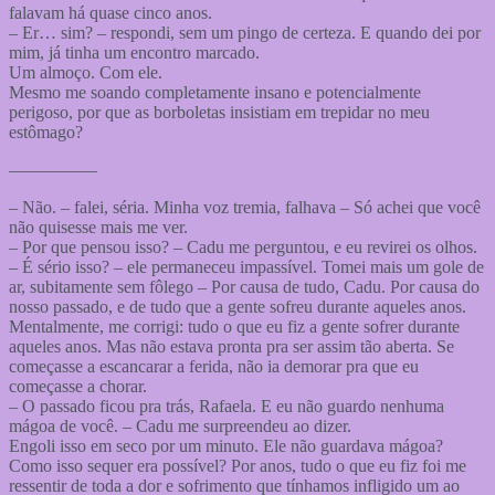
falavam há quase cinco anos.
– Er… sim? – respondi, sem um pingo de certeza. E quando dei por
mim, já tinha um encontro marcado.
Um almoço. Com ele.
Mesmo me soando completamente insano e potencialmente
perigoso, por que as borboletas insistiam em trepidar no meu
estômago?
—————
– Não. – falei, séria. Minha voz tremia, falhava – Só achei que você
não quisesse mais me ver.
– Por que pensou isso? – Cadu me perguntou, e eu revirei os olhos.
– É sério isso? – ele permaneceu impassível. Tomei mais um gole de
ar, subitamente sem fôlego – Por causa de tudo, Cadu. Por causa do
nosso passado, e de tudo que a gente sofreu durante aqueles anos.
Mentalmente, me corrigi: tudo o que eu fiz a gente sofrer durante
aqueles anos. Mas não estava pronta pra ser assim tão aberta. Se
começasse a escancarar a ferida, não ia demorar pra que eu
começasse a chorar.
– O passado ficou pra trás, Rafaela. E eu não guardo nenhuma
mágoa de você. – Cadu me surpreendeu ao dizer.
Engoli isso em seco por um minuto. Ele não guardava mágoa?
Como isso sequer era possível? Por anos, tudo o que eu fiz foi me
ressentir de toda a dor e sofrimento que tínhamos infligido um ao