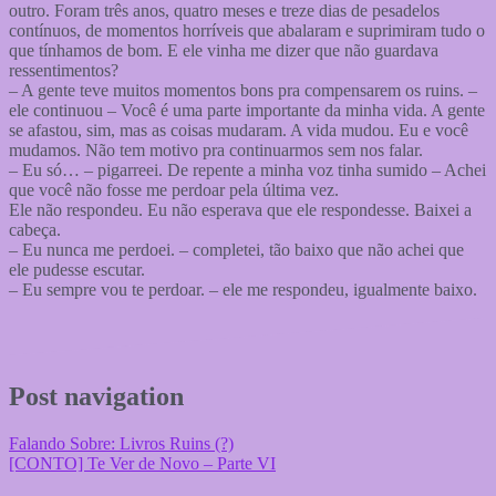
outro. Foram três anos, quatro meses e treze dias de pesadelos
contínuos, de momentos horríveis que abalaram e suprimiram tudo o
que tínhamos de bom. E ele vinha me dizer que não guardava
ressentimentos?
– A gente teve muitos momentos bons pra compensarem os ruins. –
ele continuou – Você é uma parte importante da minha vida. A gente
se afastou, sim, mas as coisas mudaram. A vida mudou. Eu e você
mudamos. Não tem motivo pra continuarmos sem nos falar.
– Eu só… – pigarreei. De repente a minha voz tinha sumido – Achei
que você não fosse me perdoar pela última vez.
Ele não respondeu. Eu não esperava que ele respondesse. Baixei a
cabeça.
– Eu nunca me perdoei. – completei, tão baixo que não achei que
ele pudesse escutar.
– Eu sempre vou te perdoar. – ele me respondeu, igualmente baixo.
Post navigation
Falando Sobre: Livros Ruins (?)
[CONTO] Te Ver de Novo – Parte VI