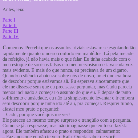
Antes, leia:
Parte I
Parte II
Parte III
Parte IV
C
omemos. Percebi que os assuntos triviais estavam se esgotando tão
rapidamente quanto o nosso conforto em mantê-los. Lá pela metade
da refeição, já não havia mais o que falar. Eu tinha acabado com o
meu estoque de sorrisos falsos e o meu nervosismo estava cada vez
mais evidente. E mais do que nunca, eu precisava de um cigarro.
Quando o silêncio abateu-se sobre nós de novo, notei que era hora
de descobrir porque estávamos ali. Eu esperava sinceramente que
ele me dissesse sem que eu precisasse perguntar, mas Cadu parecia
menos inclinado a começar o assunto do que eu. E depois de tanto
sofrimento e ansiedade, eu não ia simplesmente levantar e ir embora
sem descobrir porque tinha ido até ali, pra começar. Respirei fundo,
afastei meu prato e perguntei:
– Cadu, por que você quis me ver?
Ele pareceu ao mesmo tempo surpreso e tranqüilo com a pergunta.
Como se já a esperasse, mas não imaginasse que eu fosse fazê-la
agora. Ele também afastou o prato e respondeu, calmamente:
– Faz anos que eu não te vejo, Rafa. Queria saber de você.