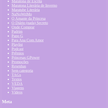
Maratona de Escrita
Maratona Literária de Inverno
Maratube Literária
NaNoWriMo
O Amante da Princesa
O Diário (nada) Secreto
Onde Comprar
Padrim
Papo G
Para Ana Com Amor
Playlist
Podcast
Prêmios
Princesas GPower
Promoções
Resenhas
Sem categoria
TAGs
Textos
VEDA
Viagens
Vídeos
Meta