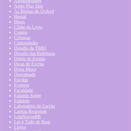
Aleatoriedades
Amor Plus Size
As Bruxas de Oxford
Bienal
Blogs
Clube do Livro
Contos
Crônicas
Curiosidades
Desafio da TBRJ
Desafio das Releituras
Diário de Escrita
Dicas de Escrita
Dona Moça
Downloads
Escolas
Eventos
Faculdade
Falando Sobre
Folklore
Laboratório de Escrita
Larissa Responde
LeiaNovosBR
Ler é Tudo de Bom
Livros