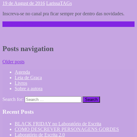
19 de August de 2016
Larissa
TAGs
Inscreva-se no canal pra ficar sempre por dentro das novidades.
Continue reading …
Posts navigation
Older posts
Agenda
Leia de Graça
Livros
Sobre a autora
Search for:
Recent Posts
BLACK FRIDAY no Laboratório de Escrita
COMO DESCREVER PERSONAGENS GORDES
Laboratório de Escrita 2.0