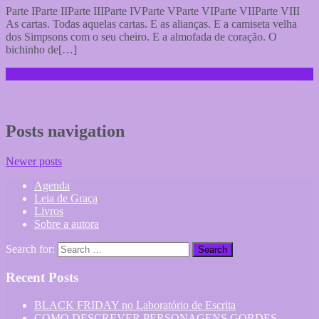
Parte IParte IIParte IIIParte IVParte VParte VIParte VIIParte VIII
As cartas. Todas aquelas cartas. E as alianças. E a camiseta velha
dos Simpsons com o seu cheiro. E a almofada de coração. O
bichinho de[…]
Continue reading …
Posts navigation
Newer posts
Agenda
Leia de Graça
Livros
Sobre a autora
Search for:
Recent Posts
BLACK FRIDAY no Laboratório de Escrita
COMO DESCREVER PERSONAGENS GORDES