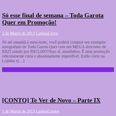
Só esse final de semana – Toda Garota
Quer em Promoção!
2 de March de 2013
Larissa
Livros
Só até amanhã à meia-noite, você poderá comprar seu exemplar
autografado de Toda Garota Quer com um MEGA desconto: de
R$25 saindo por R$15,00!!!!Isso aí, amadinhos. É uma promoção
ridiculamente curta e absolutamente imperdível. Então corre na
Lojinha e[…]
Continue reading …
[CONTO] Te Ver de Novo – Parte IX
1 de March de 2013
Larissa
Contos