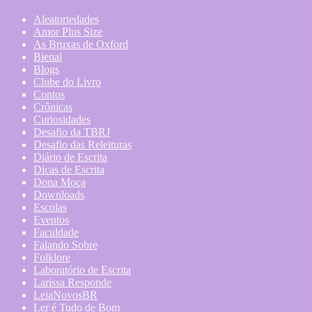
Aleatoriedades
Amor Plus Size
As Bruxas de Oxford
Bienal
Blogs
Clube do Livro
Contos
Crônicas
Curiosidades
Desafio da TBRJ
Desafio das Releituras
Diário de Escrita
Dicas de Escrita
Dona Moça
Downloads
Escolas
Eventos
Faculdade
Falando Sobre
Folklore
Laboratório de Escrita
Larissa Responde
LeiaNovosBR
Ler é Tudo de Bom