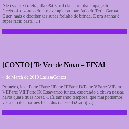
Até essa sexta-feira, dia 08/03, rola lá na minha fanpage do
facebook o sorteio de um exemplar autografado de Toda Garota
Quer, mais o doorhanger super fofinho de brinde. E pra ganhar é
super fácil: basta[…]
Continue reading …
[CONTO] Te Ver de Novo – FINAL
4 de March de 2013
Larissa
Contos
Primeiro, leia: Parte IParte IIParte IIIParte IVParte VParte VIParte
VIIParte VIIIParte IX Estávamos juntos, esperando a chuva passar,
havia quase duas horas. Caía tamanho temporal que mal podíamos
ver além dos portões fechados da escola.Cadu[…]
Continue reading …