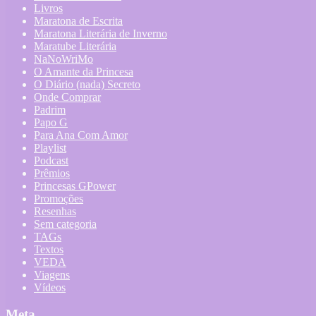
Livros
Maratona de Escrita
Maratona Literária de Inverno
Maratube Literária
NaNoWriMo
O Amante da Princesa
O Diário (nada) Secreto
Onde Comprar
Padrim
Papo G
Para Ana Com Amor
Playlist
Podcast
Prêmios
Princesas GPower
Promoções
Resenhas
Sem categoria
TAGs
Textos
VEDA
Viagens
Vídeos
Meta