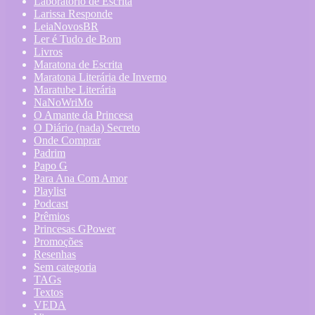
Laboratório de Escrita
Larissa Responde
LeiaNovosBR
Ler é Tudo de Bom
Livros
Maratona de Escrita
Maratona Literária de Inverno
Maratube Literária
NaNoWriMo
O Amante da Princesa
O Diário (nada) Secreto
Onde Comprar
Padrim
Papo G
Para Ana Com Amor
Playlist
Podcast
Prêmios
Princesas GPower
Promoções
Resenhas
Sem categoria
TAGs
Textos
VEDA