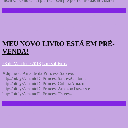
Inscreva-se no canal pra ficar sempre por dentro das novidades
Continue reading …
MEU NOVO LIVRO ESTÁ EM PRÉ-
VENDA!
23 de March de 2018
Larissa
Livros
Adquira O Amante da Princesa:Saraiva:
http://bit.ly/AmanteDaPrincesaSaraivaCultura:
http://bit.ly/AmanteDaPrincesaCulturaAmazon:
http://bit.ly/AmanteDaPrincesaAmazonTravessa:
http://bit.ly/AmanteDaPrincesaTravessa
Continue reading …