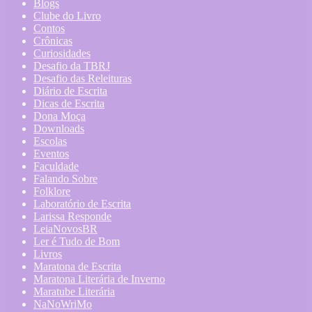
Blogs
Clube do Livro
Contos
Crônicas
Curiosidades
Desafio da TBRJ
Desafio das Releituras
Diário de Escrita
Dicas de Escrita
Dona Moça
Downloads
Escolas
Eventos
Faculdade
Falando Sobre
Folklore
Laboratório de Escrita
Larissa Responde
LeiaNovosBR
Ler é Tudo de Bom
Livros
Maratona de Escrita
Maratona Literária de Inverno
Maratube Literária
NaNoWriMo