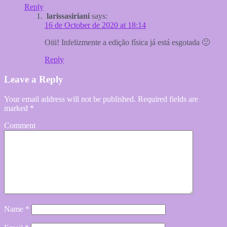
Reply
larissasiriani
says:
16 de October de 2020 at 18:14
Oiii! Infelizmente a edição física já está esgotada 🙁
Reply
Leave a Reply
Your email address will not be published.
Required fields are
marked
*
Comment
Name
*