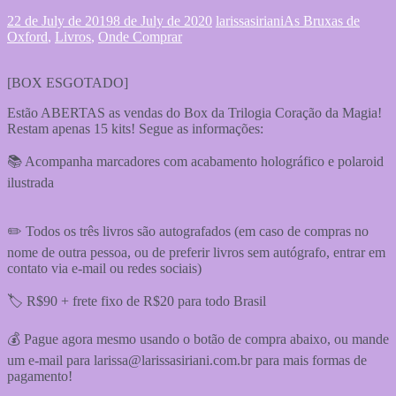
22 de July de 2019
8 de July de 2020
larissasiriani
As Bruxas de
Oxford
,
Livros
,
Onde Comprar
[BOX ESGOTADO]
Estão ABERTAS as vendas do Box da Trilogia Coração da Magia!
Restam apenas 15 kits! Segue as informações:
📚 Acompanha marcadores com acabamento holográfico e polaroid
ilustrada
✏️ Todos os três livros são autografados (em caso de compras no
nome de outra pessoa, ou de preferir livros sem autógrafo, entrar em
contato via e-mail ou redes sociais)
🏷 R$90 + frete fixo de R$20 para todo Brasil
💰 Pague agora mesmo usando o botão de compra abaixo, ou mande
um e-mail para larissa@larissasiriani.com.br para mais formas de
pagamento!