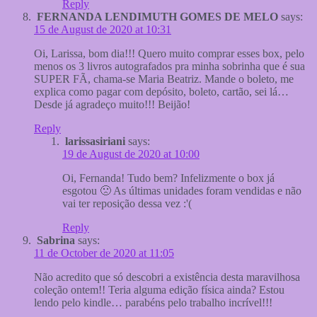
Reply
FERNANDA LENDIMUTH GOMES DE MELO
says:
15 de August de 2020 at 10:31
Oi, Larissa, bom dia!!! Quero muito comprar esses box, pelo
menos os 3 livros autografados pra minha sobrinha que é sua
SUPER FÃ, chama-se Maria Beatriz. Mande o boleto, me
explica como pagar com depósito, boleto, cartão, sei lá…
Desde já agradeço muito!!! Beijão!
Reply
larissasiriani
says:
19 de August de 2020 at 10:00
Oi, Fernanda! Tudo bem? Infelizmente o box já
esgotou 🙁 As últimas unidades foram vendidas e não
vai ter reposição dessa vez :'(
Reply
Sabrina
says:
11 de October de 2020 at 11:05
Não acredito que só descobri a existência desta maravilhosa
coleção ontem!! Teria alguma edição física ainda? Estou
lendo pelo kindle… parabéns pelo trabalho incrível!!!