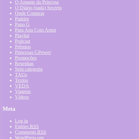
O Amante da Princesa
O Diário (nada) Secreto
Onde Comprar
Padrim
Papo G
Para Ana Com Amor
Playlist
Podcast
Prêmios
Princesas GPower
Promoções
Resenhas
Sem categoria
TAGs
Textos
VEDA
Viagens
Vídeos
Meta
Log in
Entries
RSS
Comments
RSS
WordPress.org