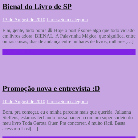
Bienal do Livro de SP
13 de August de 2010
Larissa
Sem categoria
E ai, gente, tudo bom? 😀 Hoje o post é sobre algo que todo viciado
em livros adora: BIENAL. A Palavrinha Mágica, que significa, entre
outras coisas, dias de andança entre milhares de livros, milhares[…]
Continue reading …
Promoção nova e entrevista :D
10 de August de 2010
Larissa
Sem categoria
Bom, pra começar, eu e minha parceira mais que querida, Julianna
Steffens, estamos fechando nossa parceria com um super sorteio do
meu livro Toda Garota Quer. Pra concorrer, é muito fácil. Basta
acessar o Lost[…]