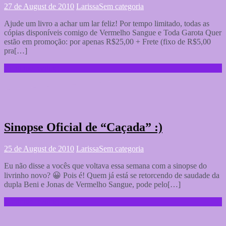
27 de August de 2010
Larissa
Sem categoria
Ajude um livro a achar um lar feliz! Por tempo limitado, todas as
cópias disponíveis comigo de Vermelho Sangue e Toda Garota Quer
estão em promoção: por apenas R$25,00 + Frete (fixo de R$5,00
pra[…]
Continue reading …
Sinopse Oficial de “Caçada” :)
25 de August de 2010
Larissa
Sem categoria
Eu não disse a vocês que voltava essa semana com a sinopse do
livrinho novo? 😀 Pois é! Quem já está se retorcendo de saudade da
dupla Beni e Jonas de Vermelho Sangue, pode pelo[…]
Continue reading …