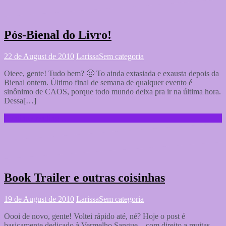
Pós-Bienal do Livro!
22 de August de 2010
Larissa
Sem categoria
Oieee, gente! Tudo bem? 🙂 To ainda extasiada e exausta depois da
Bienal ontem. Último final de semana de qualquer evento é
sinônimo de CAOS, porque todo mundo deixa pra ir na última hora.
Dessa[…]
Continue reading …
Book Trailer e outras coisinhas
19 de August de 2010
Larissa
Sem categoria
Oooi de novo, gente! Voltei rápido até, né? Hoje o post é
basicamente dedicado à Vermelho Sangue – com direito a muitas