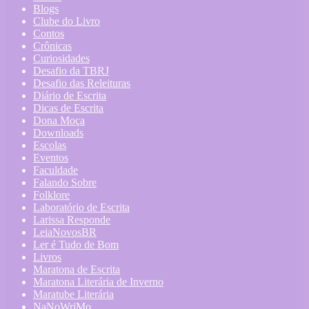
Blogs
Clube do Livro
Contos
Crônicas
Curiosidades
Desafio da TBRJ
Desafio das Releituras
Diário de Escrita
Dicas de Escrita
Dona Moça
Downloads
Escolas
Eventos
Faculdade
Falando Sobre
Folklore
Laboratório de Escrita
Larissa Responde
LeiaNovosBR
Ler é Tudo de Bom
Livros
Maratona de Escrita
Maratona Literária de Inverno
Maratube Literária
NaNoWriMo