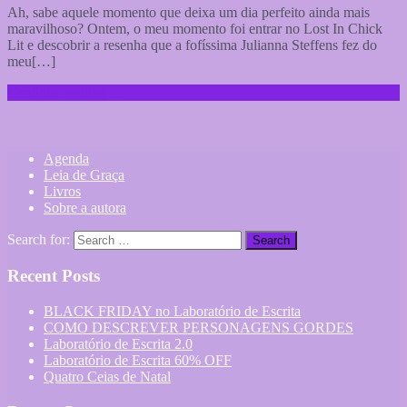
Ah, sabe aquele momento que deixa um dia perfeito ainda mais
maravilhoso? Ontem, o meu momento foi entrar no Lost In Chick
Lit e descobrir a resenha que a fofíssima Julianna Steffens fez do
meu[…]
Continue reading …
Agenda
Leia de Graça
Livros
Sobre a autora
Search for:
Recent Posts
BLACK FRIDAY no Laboratório de Escrita
COMO DESCREVER PERSONAGENS GORDES
Laboratório de Escrita 2.0
Laboratório de Escrita 60% OFF
Quatro Ceias de Natal