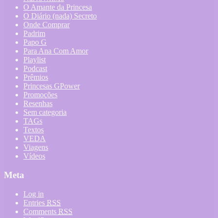
O Amante da Princesa
O Diário (nada) Secreto
Onde Comprar
Padrim
Papo G
Para Ana Com Amor
Playlist
Podcast
Prêmios
Princesas GPower
Promoções
Resenhas
Sem categoria
TAGs
Textos
VEDA
Viagens
Vídeos
Meta
Log in
Entries
RSS
Comments
RSS